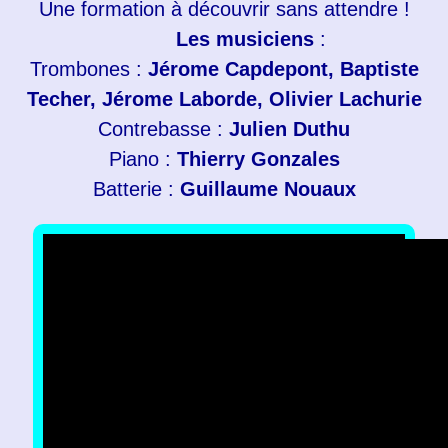
Une formation à découvrir sans attendre !
Les musiciens
:
Trombones :
Jérome Capdepont, Baptiste
Techer, Jérome Laborde, Olivier Lachurie
Contrebasse :
Julien Duthu
Piano :
Thierry Gonzales
Batterie :
Guillaume Nouaux