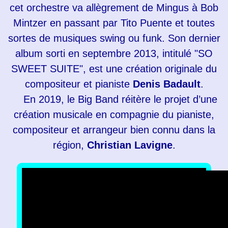
cet orchestre va allègrement de Mingus à Bob
Mintzer en passant par Tito Puente et toutes
sortes de musiques swing ou funk. Son dernier
album sorti en septembre 2013, intitulé "SO
SWEET SUITE", est une création originale du
compositeur et pianiste
Denis Badault
.
En 2019, le Big Band réitère le projet d’une
création musicale en compagnie du pianiste,
compositeur et arrangeur bien connu dans la
région,
Christian Lavigne
.