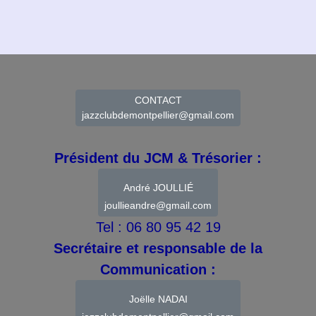
CONTACT
jazzclubdemontpellier@gmail.com
Président du JCM & Trésorier :
André JOULLIÉ
joullieandre@gmail.com
Tel : 06 80 95 42 19
Secrétaire et responsable de la
Communication :
Joëlle NADAI