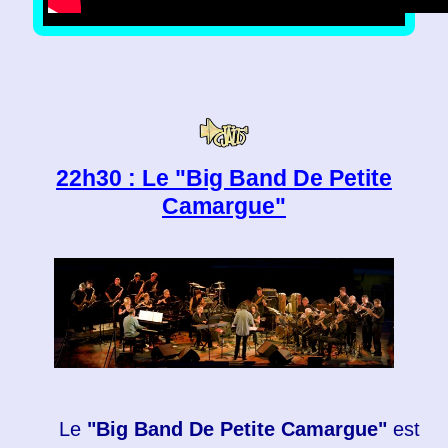
22h30 : Le "Big Band De Petite
Camargue"
Le
"Big Band De Petite Camargue"
est