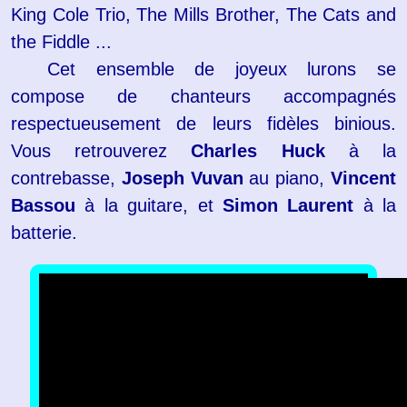
King Cole Trio, The Mills Brother, The Cats and
the Fiddle ...
Cet ensemble de joyeux lurons se
compose de chanteurs accompagnés
respectueusement de leurs fidèles binious.
Vous retrouverez
Charles Huck
à la
contrebasse,
Joseph Vuvan
au piano,
Vincent
Bassou
à la guitare, et
Simon Laurent
à la
batterie.